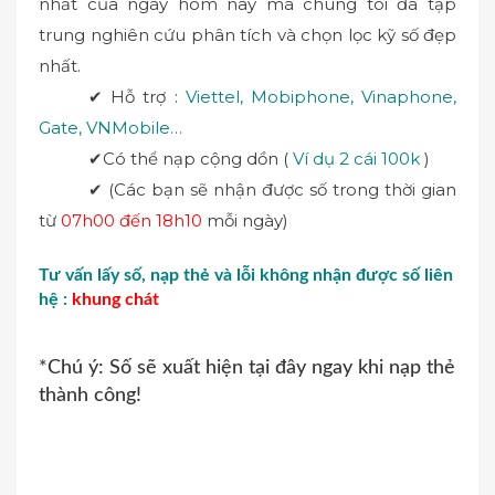
nhất của ngày hôm nay mà chúng tôi đã tập
trung nghiên cứu phân tích và chọn lọc kỹ số đẹp
nhất.
✔ Hỗ trợ :
Viettel, Mobiphone, Vinaphone,
Gate, VNMobile…
✔Có thể nạp cộng dồn (
Ví dụ 2 cái 100k
)
✔ (Các bạn sẽ nhận được số trong thời gian
từ
07h00 đến 18h10
mỗi ngày)
Tư vấn lấy số, nạp thẻ và lỗi không nhận được số liên
hệ :
khung chát
*Chú ý: Số sẽ xuất hiện tại đây ngay khi nạp thẻ
thành công!