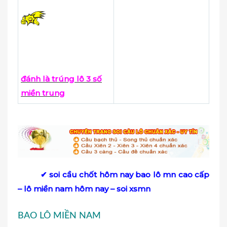
đánh là trúng lô 3 số
miền trung
✔ soi cầu chốt hôm nay bao lô mn cao cấp
– lô miền nam hôm nay – soi xsmn
BAO LÔ MIỀN NAM