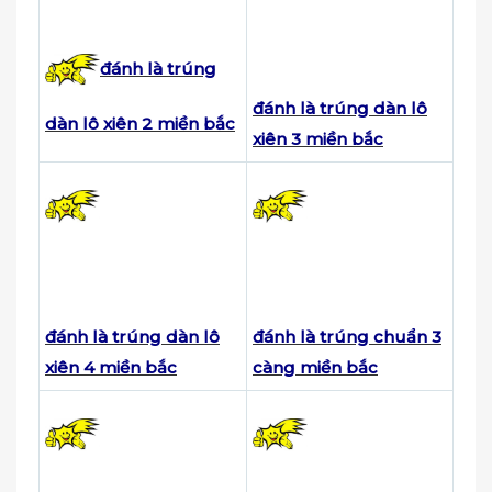
đánh là trúng
đánh là trúng dàn lô
dàn lô xiên 2 miền bắc
xiên 3 miền bắc
đánh là trúng dàn lô
đánh là trúng chuẩn 3
xiên 4 miền bắc
càng miền bắc