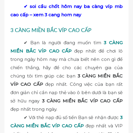
✔ soi cầu chốt hôm nay ba càng víp mb
cao cấp – xem 3 cang hom nay
3 CÀNG MIỀN BẮC VÍP CAO CẤP
✔ Bạn là người đang muốn tìm
3 CÀNG
MIỀN BẮC VÍP CAO CẤP
đẹp nhất để chơi lô
trong ngày hôm nay mà chưa biết nên con gì để
chiến thắng, hãy để cho các chuyên gia của
chúng tôi tìm giúp các bạn
3 CÀNG MIỀN BẮC
VÍP CAO CẤP
đẹp nhất. Công việc của bạn rất
đơn giản chỉ cần nạp thẻ vào ô bên dưới là bạn sẽ
sở hữu ngay
3 CÀNG MIỀN BẮC VÍP CAO CẤP
đẹp nhất trong ngày.
✔ Với thẻ nạp đủ số tiền
Bạn sẽ nhận được
3
CÀNG MIỀN BẮC VÍP CAO CẤP
đẹp nhất và VIP