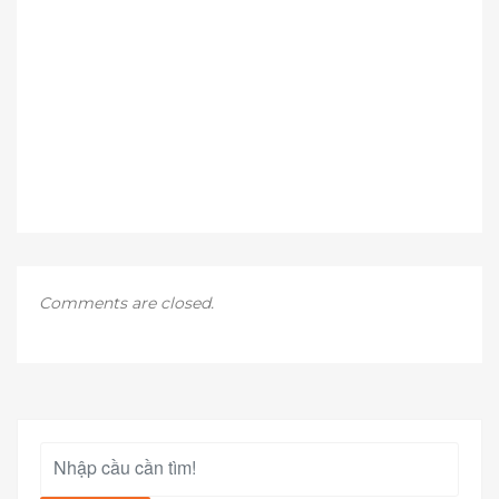
Comments are closed.