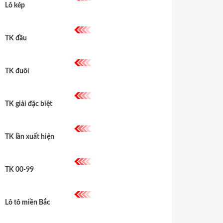
Lô kép
TK đầu
TK đuôi
TK giải đặc biệt
TK lần xuất hiện
TK 00-99
Lô tô miền Bắc