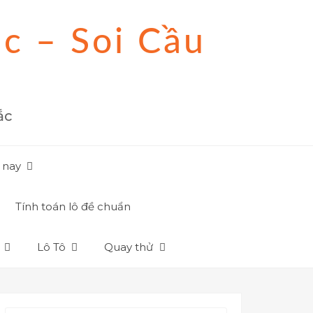
c – Soi Cầu
ắc
 nay
Tính toán lô đề chuẩn
Lô Tô
Quay thử