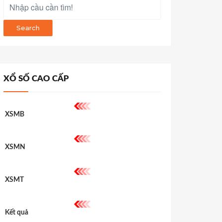
Search
XỔ SỐ CAO CẤP
XSMB
XSMN
XSMT
Kết quả