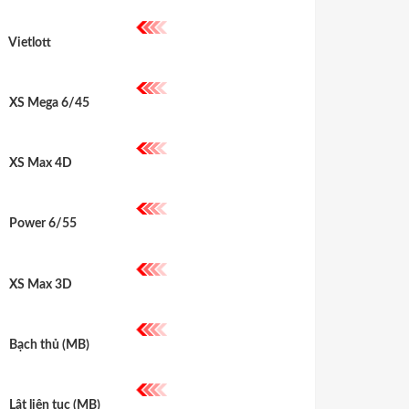
Vietlott
XS Mega 6/45
XS Max 4D
Power 6/55
XS Max 3D
Bạch thủ (MB)
Lật liên tục (MB)