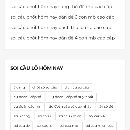
soi cầu chốt hôm nay song thủ đề mb cao cấp
soi cầu chốt hôm nay dàn đề 6 con mb cao cấp
soi cầu chốt hôm nay bạch thủ lô mb cao cấp
soi cầu chốt hôm nay dàn đề 4 con mb cao cấp
SOI CẦU LÔ HÔM NAY
3 cang
chốt số soi cầu
dịch vụ soi cầu
dự đoán 1 cặp số
Dự đoán 1 cặp số duy nhất
dự đoán cầu mn
dự đoán cặp số duy nhất
lấy số đề
soi 3 cang
soi cau3
soi cau3 mien
soi cau24
soi cau de
soi cau lo
soi cau mb
soi cau mien bac