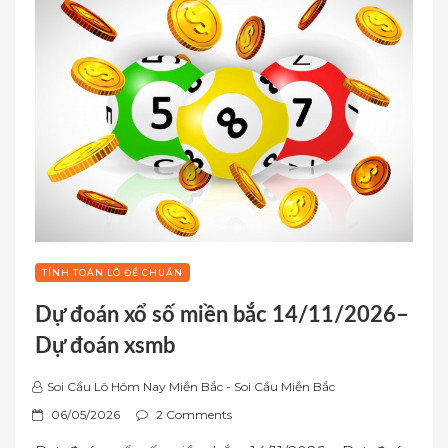
TÍNH TOÁN LÔ ĐỀ CHUẨN
Dự đoán xổ số miền bắc 14/11/2026–
Dự đoán xsmb
Soi Cầu Lô Hôm Nay Miền Bắc - Soi Cầu Miền Bắc
P
06/05/2026
2 Comments
o