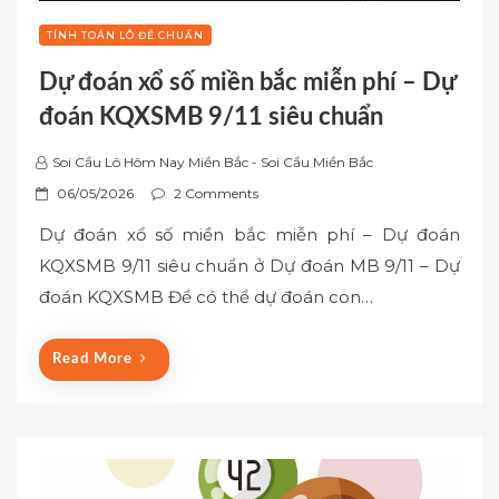
TÍNH TOÁN LÔ ĐỀ CHUẨN
Dự đoán xổ số miền bắc miễn phí – Dự
đoán KQXSMB 9/11 siêu chuẩn
Soi Cầu Lô Hôm Nay Miền Bắc - Soi Cầu Miền Bắc
P
06/05/2026
2 Comments
o
Dự đoán xổ số miền bắc miễn phí – Dự đoán
s
KQXSMB 9/11 siêu chuẩn ở Dự đoán MB 9/11 – Dự
t
đoán KQXSMB Để có thể dự đoán con…
e
d
o
Read More
n