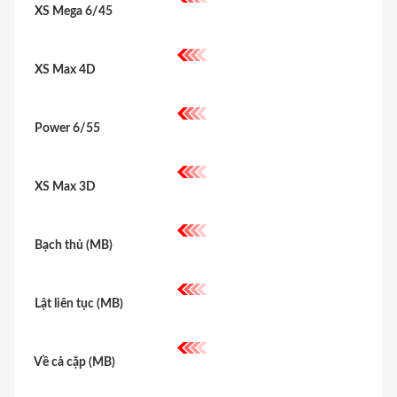
XS Mega 6/45
XS Max 4D
Power 6/55
XS Max 3D
Bạch thủ (MB)
Lật liên tục (MB)
Về cả cặp (MB)