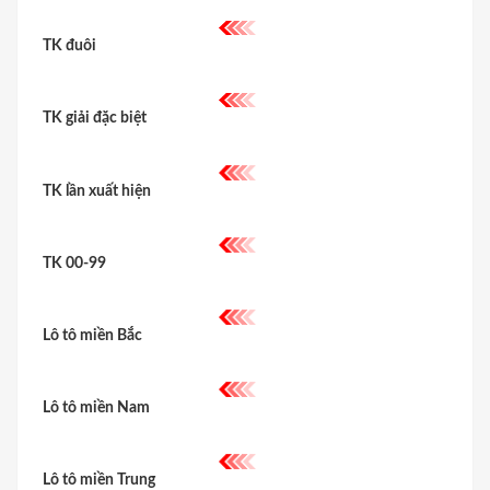
TK đuôi
TK giải đặc biệt
TK lần xuất hiện
TK 00-99
Lô tô miền Bắc
Lô tô miền Nam
Lô tô miền Trung