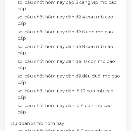
soi cầu chốt hôm nay cặp 3 càng víp mb cao
cấp
soi cầu chốt hôm nay dàn đề 4 con mb cao
cấp
soi cầu chốt hôm nay dàn đề 6 con mb cao
cấp
soi cầu chốt hôm nay dàn đề 8 con mb cao
cấp
soi cầu chốt hôm nay dàn đề 10 con mb cao
cấp
soi cầu chốt hôm nay dàn đề đầu đuôi mb cao
cấp
soi cầu chốt hôm nay dàn lô 10 con mb cao
cấp
soi cầu chốt hôm nay dàn lô 4 con mb cao
cấp
Dự đoán xsmb hôm nay
soi cầu chốt hôm nay dàn lô 6 con mb cao