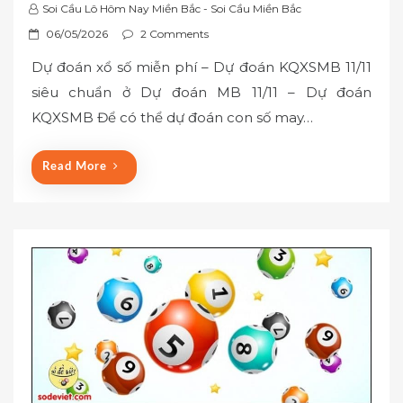
Soi Cầu Lô Hôm Nay Miền Bắc - Soi Cầu Miền Bắc
P
06/05/2026
2 Comments
o
Dự đoán xổ số miễn phí – Dự đoán KQXSMB 11/11
s
siêu chuẩn ở Dự đoán MB 11/11 – Dự đoán
t
KQXSMB Để có thể dự đoán con số may…
e
d
o
Read More
n