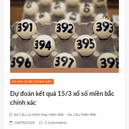
SỔ MƠ LÔ ĐỀ CHÍNH XÁC
Dự đoán kết quả 15/3 xổ số miền bắc
chính xác
Soi Cầu Lô Hôm Nay Miền Bắc - Soi Cầu Miền Bắc
P
06/05/2026
2 Comments