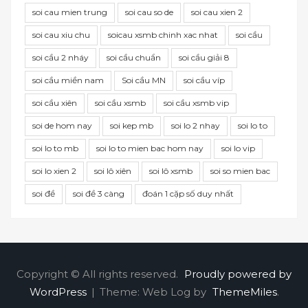
soi cau mien trung
soi cau so de
soi cau xien 2
soi cau xiu chu
soicau xsmb chinh xac nhat
soi cầu
soi cầu 2 nháy
soi cầu chuẩn
soi cầu giải 8
soi cầu miền nam
Soi cầu MN
soi cầu víp
soi cầu xiên
soi cầu xsmb
soi cầu xsmb vip
soi de hom nay
soi kep mb
soi lo 2 nhay
soi lo to
soi lo to mb
soi lo to mien bac hom nay
soi lo vip
soi lo xien 2
soi lô xiên
soi lô xsmb
soi so mien bac
soi đề
soi đề 3 càng
đoán 1 cặp số duy nhất
Copyright © All rights reserved.
Proudly powered by
WordPress
|
Theme: Web Log by
ThemeMiles
.