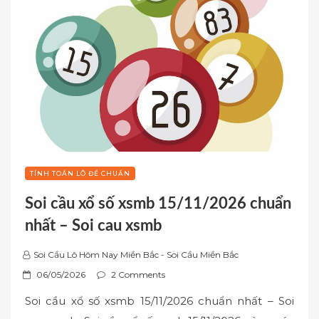
TÍNH TOÁN LÔ ĐỀ CHUẨN
Soi cầu xổ số xsmb 15/11/2026 chuẩn
nhất – Soi cau xsmb
Soi Cầu Lô Hôm Nay Miền Bắc - Soi Cầu Miền Bắc
P
06/05/2026
2 Comments
o
Soi cầu xổ số xsmb 15/11/2026 chuẩn nhất – Soi
s