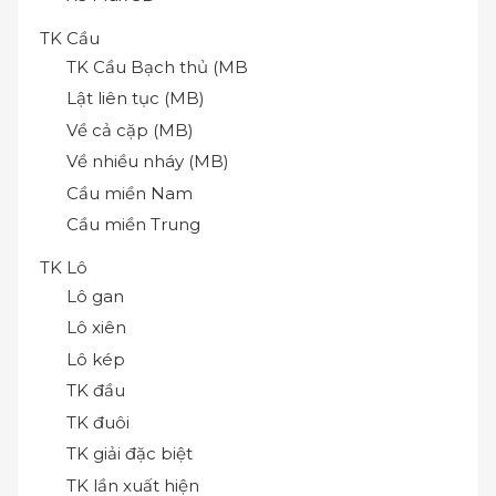
TK Cầu
TK Cầu Bạch thủ (MB
Lật liên tục (MB)
Về cả cặp (MB)
Về nhiều nháy (MB)
Cầu miền Nam
Cầu miền Trung
TK Lô
Lô gan
Lô xiên
Lô kép
TK đầu
TK đuôi
TK giải đặc biệt
TK lần xuất hiện