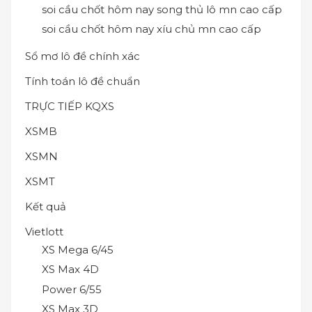
soi cầu chốt hôm nay song thủ lô mn cao cấp
soi cầu chốt hôm nay xíu chủ mn cao cấp
Sổ mơ lô đề chính xác
Tính toán lô đề chuẩn
TRỰC TIẾP KQXS
XSMB
XSMN
XSMT
Kết quả
Vietlott
XS Mega 6/45
XS Max 4D
Power 6/55
XS Max 3D