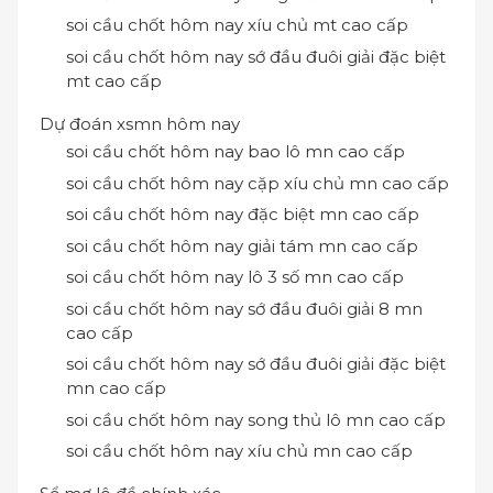
soi cầu chốt hôm nay xíu chủ mt cao cấp
soi cầu chốt hôm nay sớ đầu đuôi giải đặc biệt
mt cao cấp
Dự đoán xsmn hôm nay
soi cầu chốt hôm nay bao lô mn cao cấp
soi cầu chốt hôm nay cặp xíu chủ mn cao cấp
soi cầu chốt hôm nay đặc biệt mn cao cấp
soi cầu chốt hôm nay giải tám mn cao cấp
soi cầu chốt hôm nay lô 3 số mn cao cấp
soi cầu chốt hôm nay sớ đầu đuôi giải 8 mn
cao cấp
soi cầu chốt hôm nay sớ đầu đuôi giải đặc biệt
mn cao cấp
soi cầu chốt hôm nay song thủ lô mn cao cấp
soi cầu chốt hôm nay xíu chủ mn cao cấp