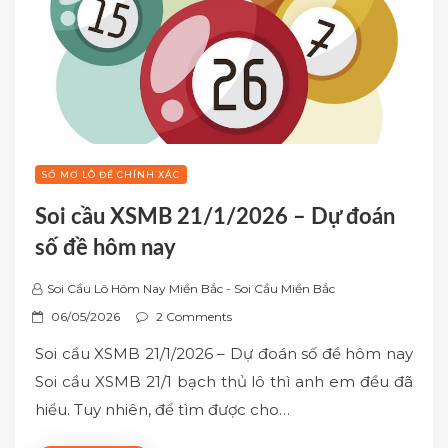
SỔ MƠ LÔ ĐỀ CHÍNH XÁC
Soi cầu XSMB 21/1/2026 – Dự đoán
số đề hôm nay
Soi Cầu Lô Hôm Nay Miền Bắc - Soi Cầu Miền Bắc
P
06/05/2026
2 Comments
o
Soi cầu XSMB 21/1/2026 – Dự đoán số đề hôm nay
s
Soi cầu XSMB 21/1 bạch thủ lô thì anh em đều đã
t
hiểu. Tuy nhiên, để tìm được cho…
e
d