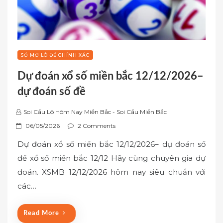
SỔ MƠ LÔ ĐỀ CHÍNH XÁC
Dự đoán xổ số miền bắc 12/12/2026–
dự đoán số đề
Soi Cầu Lô Hôm Nay Miền Bắc - Soi Cầu Miền Bắc
P
06/05/2026
2 Comments
o
Dự đoán xổ số miền bắc 12/12/2026– dự đoán số
s
đề xổ số miền bắc 12/12 Hãy cùng chuyên gia dự
t
đoán. XSMB 12/12/2026 hôm nay siêu chuẩn với
e
các…
d
o
n
Read More