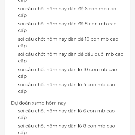
soi cầu chốt hôm nay dàn đề 6 con mb cao
cấp
soi cầu chốt hôm nay dàn đề 8 con mb cao
cấp
soi cầu chốt hôm nay dàn đề 10 con mb cao
cấp
soi cầu chốt hôm nay dàn đề đầu đuôi mb cao
cấp
soi cầu chốt hôm nay dàn lô 10 con mb cao
cấp
soi cầu chốt hôm nay dàn lô 4 con mb cao
cấp
Dự đoán xsmb hôm nay
soi cầu chốt hôm nay dàn lô 6 con mb cao
cấp
soi cầu chốt hôm nay dàn lô 8 con mb cao
cấp