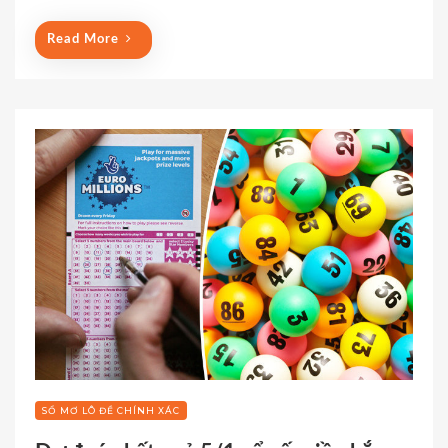
d
o
Read More
n
SỔ MƠ LÔ ĐỀ CHÍNH XÁC