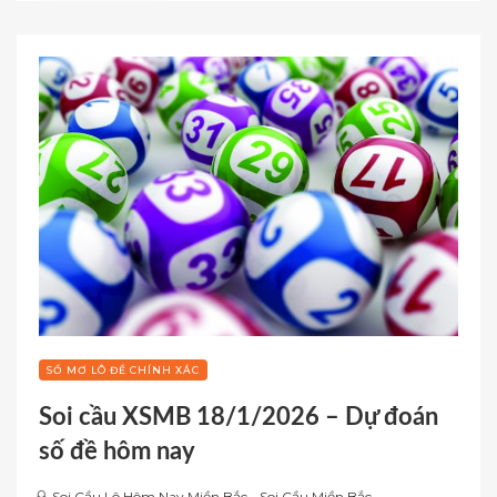
SỔ MƠ LÔ ĐỀ CHÍNH XÁC
Soi cầu XSMB 18/1/2026 – Dự đoán
số đề hôm nay
Soi Cầu Lô Hôm Nay Miền Bắc - Soi Cầu Miền Bắc