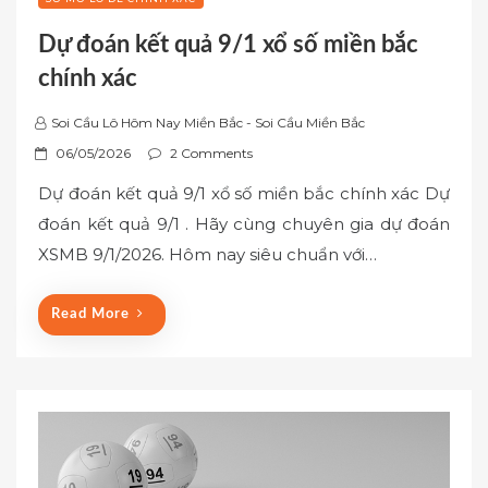
Dự đoán kết quả 9/1 xổ số miền bắc
chính xác
Soi Cầu Lô Hôm Nay Miền Bắc - Soi Cầu Miền Bắc
P
06/05/2026
2 Comments
o
Dự đoán kết quả 9/1 xổ số miền bắc chính xác Dự
s
đoán kết quả 9/1 . Hãy cùng chuyên gia dự đoán
t
XSMB 9/1/2026. Hôm nay siêu chuẩn với…
e
d
o
Read More
n