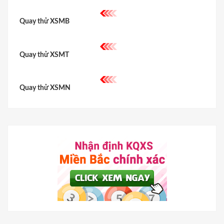
Quay thử XSMB
Quay thử XSMT
Quay thử XSMN