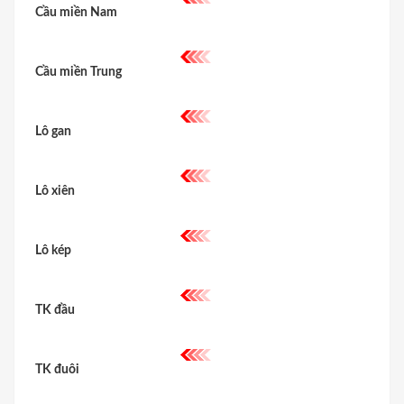
Cầu miền Nam
Cầu miền Trung
Lô gan
Lô xiên
Lô kép
TK đầu
TK đuôi