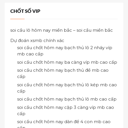
CHỐT SỐ VIP
soi cầu lô hôm nay miền bắc – soi cầu miền bắc
Dự đoán xsmb chính xác
soi cầu chốt hôm nay bạch thủ lô 2 nháy víp
mb cao cấp
soi cầu chốt hôm nay ba càng víp mb cao cấp
soi cầu chốt hôm nay bạch thủ đề mb cao
cấp
soi cầu chốt hôm nay bạch thủ lô kép mb cao
cấp
soi cầu chốt hôm nay bạch thủ lô mb cao cấp
soi cầu chốt hôm nay cặp 3 càng víp mb cao
cấp
soi cầu chốt hôm nay dàn đề 4 con mb cao
cấp