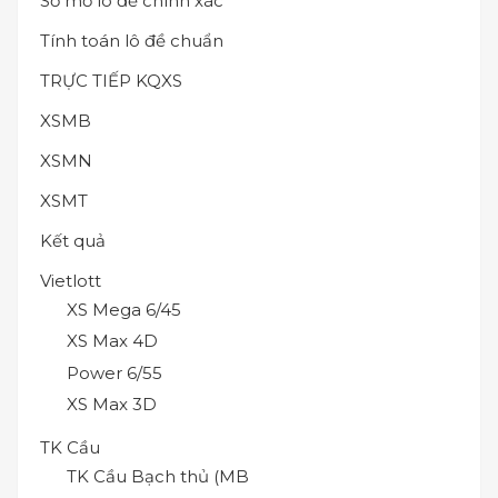
Sổ mơ lô đề chính xác
Tính toán lô đề chuẩn
TRỰC TIẾP KQXS
XSMB
XSMN
XSMT
Kết quả
Vietlott
XS Mega 6/45
XS Max 4D
Power 6/55
XS Max 3D
TK Cầu
TK Cầu Bạch thủ (MB