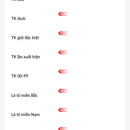
TK đuôi
TK giải đặc biệt
TK lần xuất hiện
TK 00-99
Lô tô miền Bắc
Lô tô miền Nam