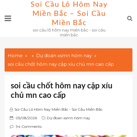
Skip
Soi Cầu Lô Hôm Nay
to
Miền Bắc – Soi Cầu
content
Miền Bắc
soi cầu lô hôm nay miền bắc - soi cầu
miền bắc
Home
Dự đoán xsmn hôm nay
soi cầu chốt hôm nay cặp xíu chủ mn cao cấp
soi cầu chốt hôm nay cặp xíu
chủ mn cao cấp
Soi Cầu Lô Hôm Nay Miền Bắc - Soi Cầu Miền Bắc
P
05/08/2026
Dự đoán xsmn hôm nay
o
94 Comments
s