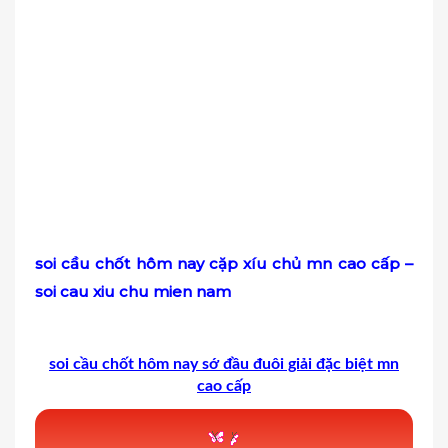
soi cầu chốt hôm nay cặp xíu chủ mn cao cấp –
soi cau xiu chu mien nam
soi cầu chốt hôm nay sớ đầu đuôi giải đặc biệt mn
cao cấp