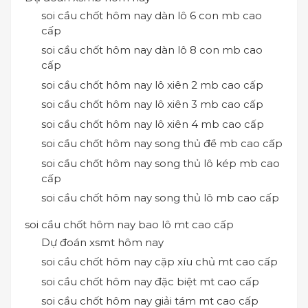
soi cầu chốt hôm nay dàn lô 6 con mb cao
cấp
soi cầu chốt hôm nay dàn lô 8 con mb cao
cấp
soi cầu chốt hôm nay lô xiên 2 mb cao cấp
soi cầu chốt hôm nay lô xiên 3 mb cao cấp
soi cầu chốt hôm nay lô xiên 4 mb cao cấp
soi cầu chốt hôm nay song thủ đề mb cao cấp
soi cầu chốt hôm nay song thủ lô kép mb cao
cấp
soi cầu chốt hôm nay song thủ lô mb cao cấp
soi cầu chốt hôm nay bao lô mt cao cấp
Dự đoán xsmt hôm nay
soi cầu chốt hôm nay cặp xíu chủ mt cao cấp
soi cầu chốt hôm nay đặc biệt mt cao cấp
soi cầu chốt hôm nay giải tám mt cao cấp