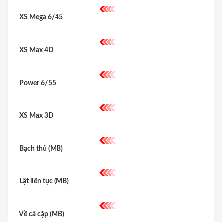
XS Mega 6/45
XS Max 4D
Power 6/55
XS Max 3D
Bạch thủ (MB)
Lật liên tục (MB)
Về cả cặp (MB)