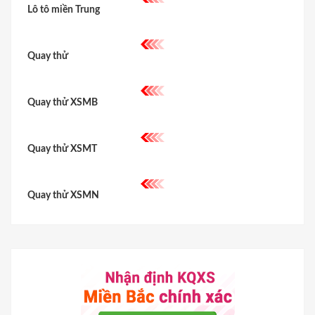
Lô tô miền Trung
Quay thử
Quay thử XSMB
Quay thử XSMT
Quay thử XSMN