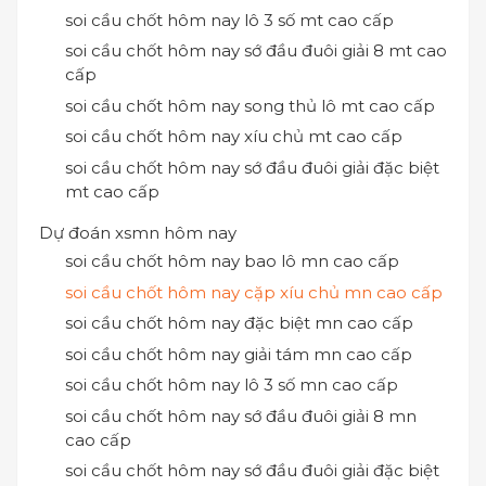
soi cầu chốt hôm nay lô 3 số mt cao cấp
soi cầu chốt hôm nay sớ đầu đuôi giải 8 mt cao
cấp
soi cầu chốt hôm nay song thủ lô mt cao cấp
soi cầu chốt hôm nay xíu chủ mt cao cấp
soi cầu chốt hôm nay sớ đầu đuôi giải đặc biệt
mt cao cấp
Dự đoán xsmn hôm nay
soi cầu chốt hôm nay bao lô mn cao cấp
soi cầu chốt hôm nay cặp xíu chủ mn cao cấp
soi cầu chốt hôm nay đặc biệt mn cao cấp
soi cầu chốt hôm nay giải tám mn cao cấp
soi cầu chốt hôm nay lô 3 số mn cao cấp
soi cầu chốt hôm nay sớ đầu đuôi giải 8 mn
cao cấp
soi cầu chốt hôm nay sớ đầu đuôi giải đặc biệt