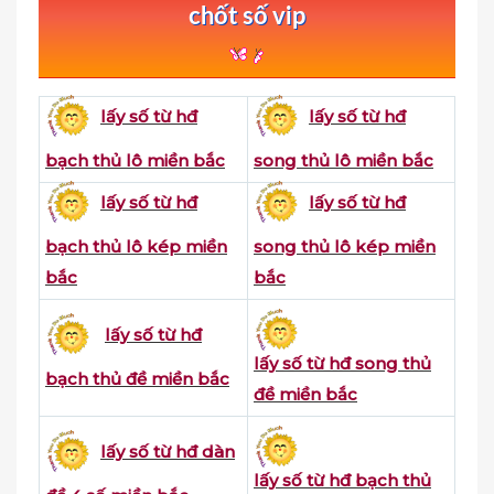
chốt số vip
lấy số từ hđ
lấy số từ hđ
bạch thủ lô miền bắc
song thủ lô miền bắc
lấy số từ hđ
lấy số từ hđ
bạch thủ lô kép miền
song thủ lô kép miền
bắc
bắc
lấy số từ hđ
lấy số từ hđ song thủ
bạch thủ đề miền bắc
đề miền bắc
lấy số từ hđ dàn
lấy số từ hđ bạch thủ