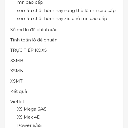
mn cao cấp
soi cầu chốt hôm nay song thủ lô mn cao cấp
soi cầu chốt hôm nay xíu chủ mn cao cấp
Sổ mơ lô đề chính xác
Tính toán lô đề chuẩn
TRỰC TIẾP KQXS
XSMB
XSMN
XSMT
Kết quả
Vietlott
XS Mega 6/45
XS Max 4D
Power 6/55