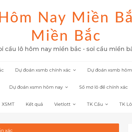
 Hôm Nay Miền Bắ
Miền Bắc
oi cầu lô hôm nay miền bắc - soi cầu miền b
ắc
Dự đoán xsmb chính xác
Dự đoán xsmb hôm
Dự đoán xsmn hôm nay
Sổ mơ lô đề chính xác
XSMT
Kết quả
Vietlott
TK Cầu
TK L
ẩn xác