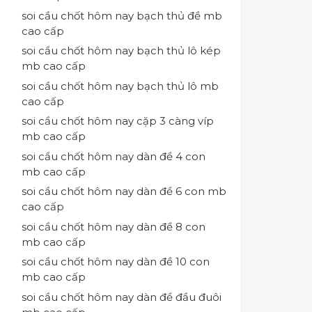
soi cầu chốt hôm nay bạch thủ đề mb
cao cấp
soi cầu chốt hôm nay bạch thủ lô kép
mb cao cấp
soi cầu chốt hôm nay bạch thủ lô mb
cao cấp
soi cầu chốt hôm nay cặp 3 càng víp
mb cao cấp
soi cầu chốt hôm nay dàn đề 4 con
mb cao cấp
soi cầu chốt hôm nay dàn đề 6 con mb
cao cấp
soi cầu chốt hôm nay dàn đề 8 con
mb cao cấp
soi cầu chốt hôm nay dàn đề 10 con
mb cao cấp
soi cầu chốt hôm nay dàn đề đầu đuôi