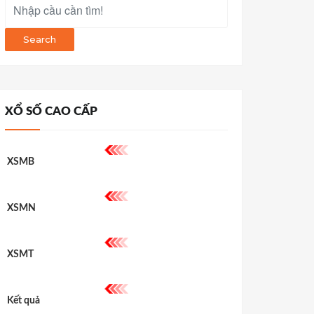
Search
XỔ SỐ CAO CẤP
XSMB
XSMN
XSMT
Kết quả