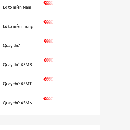
Lô tô miền Nam
Lô tô miền Trung
Quay thử
Quay thử XSMB
Quay thử XSMT
Quay thử XSMN