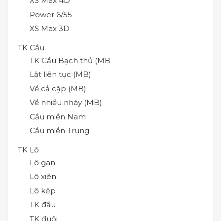
XS Max 4D
Power 6/55
XS Max 3D
TK Cầu
TK Cầu Bạch thủ (MB
Lật liên tục (MB)
Về cả cặp (MB)
Về nhiều nháy (MB)
Cầu miền Nam
Cầu miền Trung
TK Lô
Lô gan
Lô xiên
Lô kép
TK đầu
TK đuôi