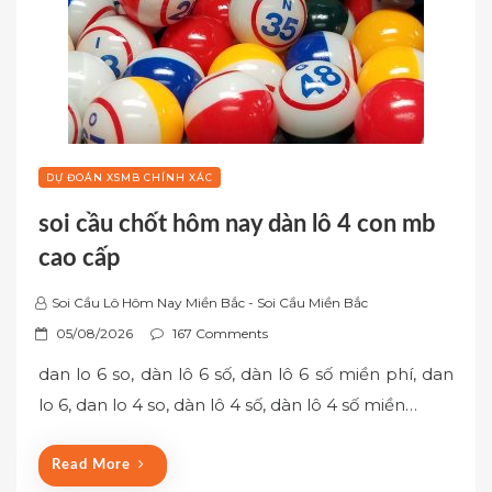
DỰ ĐOÁN XSMB CHÍNH XÁC
soi cầu chốt hôm nay dàn lô 4 con mb
cao cấp
Soi Cầu Lô Hôm Nay Miền Bắc - Soi Cầu Miền Bắc
P
05/08/2026
167 Comments
o
dan lo 6 so, dàn lô 6 số, dàn lô 6 số miền phí, dan
s
lo 6, dan lo 4 so, dàn lô 4 số, dàn lô 4 số miền…
t
e
d
Read More
o