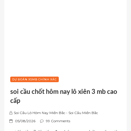
DỰ ĐOÁN XSMB CHÍNH XÁC
soi cầu chốt hôm nay lô xiên 3 mb cao
cấp
Soi Cầu Lô Hôm Nay Miền Bắc - Soi Cầu Miền Bắc
P
05/08/2026
99 Comments
o