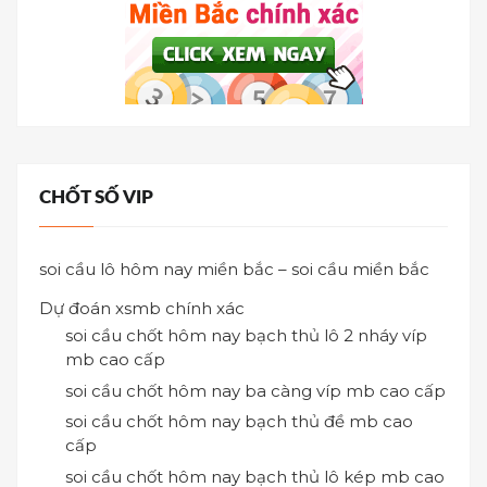
CHỐT SỐ VIP
soi cầu lô hôm nay miền bắc – soi cầu miền bắc
Dự đoán xsmb chính xác
soi cầu chốt hôm nay bạch thủ lô 2 nháy víp
mb cao cấp
soi cầu chốt hôm nay ba càng víp mb cao cấp
soi cầu chốt hôm nay bạch thủ đề mb cao
cấp
soi cầu chốt hôm nay bạch thủ lô kép mb cao