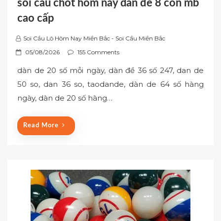
soi cầu chốt hôm nay dàn đề 8 con mb
cao cấp
Soi Cầu Lô Hôm Nay Miền Bắc - Soi Cầu Miền Bắc
P
05/08/2026
155 Comments
o
dàn de 20 số mỗi ngày, dàn đề 36 số 247, dan de
s
50 so, dan 36 so, taodande, dàn de 64 số hàng
t
ngày, dàn de 20 số hàng…
e
d
o
Read More
n