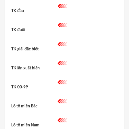
TK đầu
TK đuôi
TK giải đặc biệt
TK lần xuất hiện
TK 00-99
Lô tô miền Bắc
Lô tô miền Nam