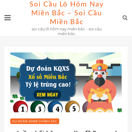
Skip
Soi Cầu Lô Hôm Nay
to
Miền Bắc – Soi Cầu
content
Miền Bắc
soi cầu lô hôm nay miền bắc - soi cầu
miền bắc
DỰ ĐOÁN XSMB CHÍNH XÁC