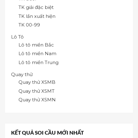
TK giải đặc biệt
TK lần xuất hiện
TK 00-99
Lô Tô
Lô tô miền Bắc
Lô tô miền Nam
Lô tô miền Trung
Quay thử
Quay thử XSMB
Quay thử XSMT
Quay thử XSMN
KẾT QUẢ SOI CẦU MỚI NHẤT