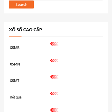
Search
XỔ SỐ CAO CẤP
XSMB
XSMN
XSMT
Kết quả