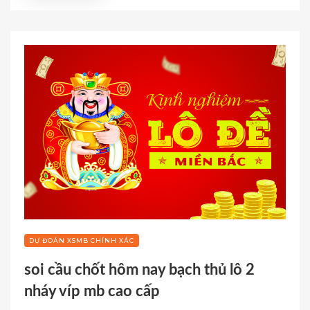
n
DỰ ĐOÁN XSMB CHÍNH XÁC
soi cầu chốt hôm nay bạch thủ lô 2
nháy víp mb cao cấp