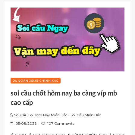
DỰ ĐOÁN XSMB CHÍNH XÁC
soi cầu chốt hôm nay ba càng víp mb
cao cấp
Soi Cầu Lô Hôm Nay Miền Bắc - Soi Cầu Miền Bắc
P
05/08/2026
107 Comments
o
3 cang, 3 cang cao cap, 3 càng chiều nay, 3 càng