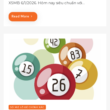
XSMB 6/1/2026. Hôm nay siêu chuẩn với…
e
d
o
Read More
n
SỔ MƠ LÔ ĐỀ CHÍNH XÁC