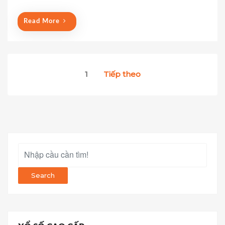
d
o
Read More
n
Điều
1
Tiếp theo
hướng
bài
viết
Search