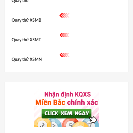
Quay thử
Quay thử XSMB
Quay thử XSMT
Quay thử XSMN