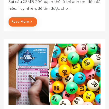
Soi cầu XSMB 20/1 bạch thủ lô thì anh em đều đã
t
hiểu. Tuy nhiên, để tìm được cho…
e
d
o
Read More
n