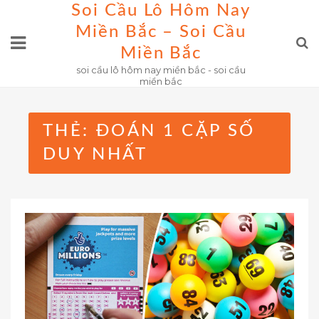
Skip
Soi Cầu Lô Hôm Nay
to
Miền Bắc – Soi Cầu
content
Miền Bắc
soi cầu lô hôm nay miền bắc - soi cầu
miền bắc
THẺ:
ĐOÁN 1 CẶP SỐ
DUY NHẤT