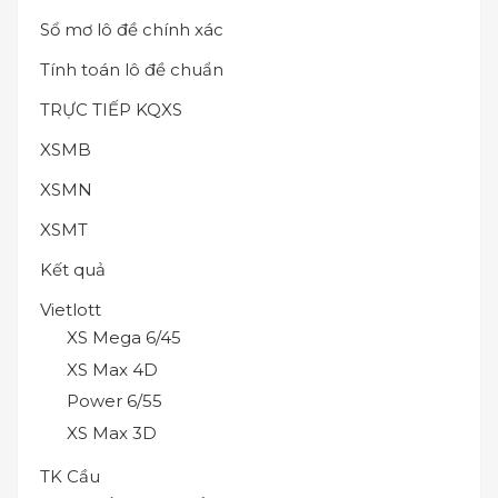
Sổ mơ lô đề chính xác
Tính toán lô đề chuẩn
TRỰC TIẾP KQXS
XSMB
XSMN
XSMT
Kết quả
Vietlott
XS Mega 6/45
XS Max 4D
Power 6/55
XS Max 3D
TK Cầu