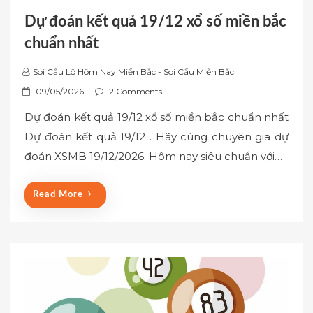
Dự đoán kết quả 19/12 xổ số miền bắc
chuẩn nhất
Soi Cầu Lô Hôm Nay Miền Bắc - Soi Cầu Miền Bắc
P
09/05/2026
2 Comments
o
Dự đoán kết quả 19/12 xổ số miền bắc chuẩn nhất
s
Dự đoán kết quả 19/12 . Hãy cùng chuyên gia dự
t
đoán XSMB 19/12/2026. Hôm nay siêu chuẩn với…
e
d
o
Read More
n