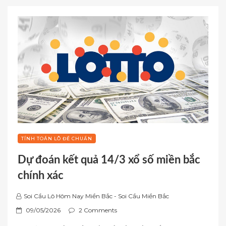
TÍNH TOÁN LÔ ĐỀ CHUẨN
Dự đoán kết quả 14/3 xổ số miền bắc
chính xác
Soi Cầu Lô Hôm Nay Miền Bắc - Soi Cầu Miền Bắc
P
09/05/2026
2 Comments
o