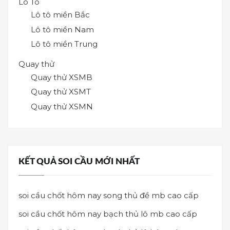
Lô Tô
Lô tô miền Bắc
Lô tô miền Nam
Lô tô miền Trung
Quay thử
Quay thử XSMB
Quay thử XSMT
Quay thử XSMN
KẾT QUẢ SOI CẦU MỚI NHẤT
soi cầu chốt hôm nay song thủ đề mb cao cấp
soi cầu chốt hôm nay bạch thủ lô mb cao cấp