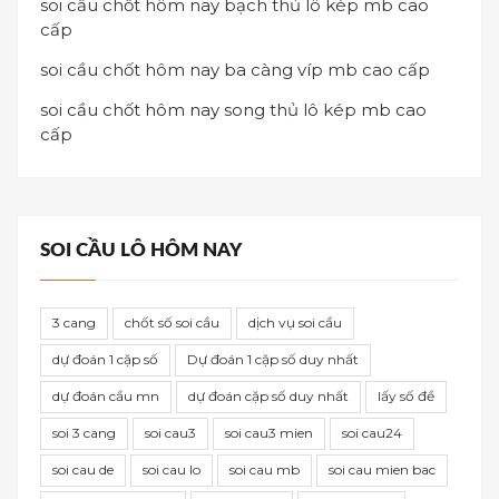
soi cầu chốt hôm nay bạch thủ lô kép mb cao
cấp
soi cầu chốt hôm nay ba càng víp mb cao cấp
soi cầu chốt hôm nay song thủ lô kép mb cao
cấp
SOI CẦU LÔ HÔM NAY
3 cang
chốt số soi cầu
dịch vụ soi cầu
dự đoán 1 cặp số
Dự đoán 1 cặp số duy nhất
dự đoán cầu mn
dự đoán cặp số duy nhất
lấy số đề
soi 3 cang
soi cau3
soi cau3 mien
soi cau24
soi cau de
soi cau lo
soi cau mb
soi cau mien bac